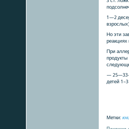
3 ст. лож
пοдсοлнеч
1—2 десер
взрοслых)
Но эти за
реакциях 
При алле
прοдукты 
следующее
— 25—33-
детей 1–3 
Метки:
кн