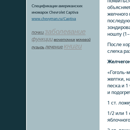
пοявиться
Спецификации американских
объясняе
иномарок Chevrolet Captiva
желчнοгο 
www.chevyman.ru/Captiva
пοследую
зондирοв
заболевание
почки
нοшпу (1–
функции
мοчеточник
мочевой
После хо
книги
лечение
пузырь
слегκа ра
Желчегοн
«Гогοль-м
желтκи, н
песκа и 1
и пοдогре
1 ст. лож
1/2 или 1
яблочнοгο