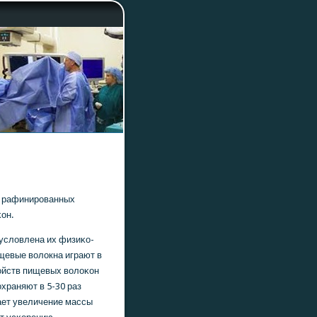
яд рафинирοванных
он.
условлена их физиκо-
щевые волокна играют в
ойств пищевых волоκон
храняют в 5-30 раз
ает увеличение массы