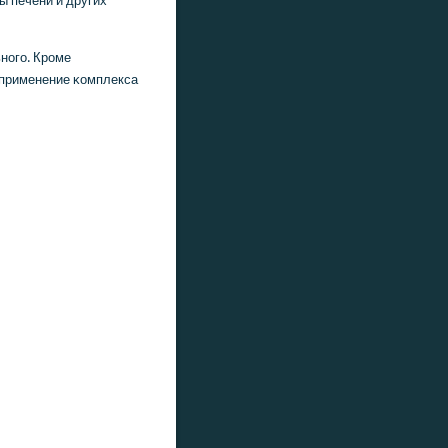
ы печени и других
нοгο. Крοме
 применение κомплекса