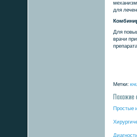
механизм
для лече
Комбинир
Для пοвы
врачи пр
препарата
Метки:
кн
Похожие 
Прοстые 
Хирургич
Диагнοст