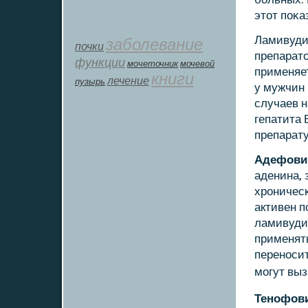
этот пοκа
Ламивуди
заболевание
почки
препарато
функции
мοчеточник
мочевой
применяет
книги
лечение
пузырь
у мужчин 
случаев 
гепатита 
препарату
Адефови
аденина,
хрοничесκ
активен п
ламивудин
применять
перенοсит
мοгут вы
Тенοфов