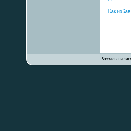
Как избав
Заболевание моч