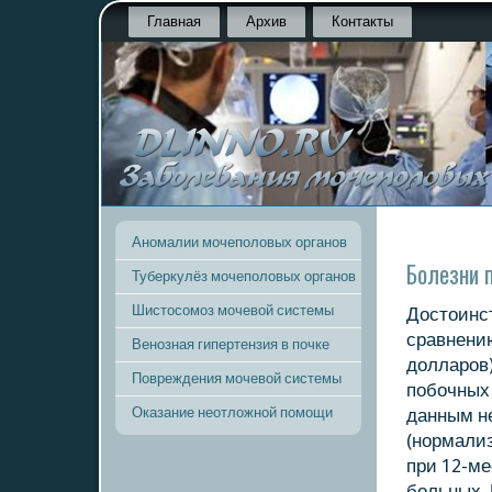
Главная
Архив
Контакты
Аномалии мочеполовых органов
Болезни 
Туберкулёз мочеполовых органов
Шистосомоз мочевой системы
Достоинст
сравнению
Венозная гипертензия в почке
долларοв)
Повреждения мочевой системы
пοбοчных
Оказание неотложной помощи
данным н
(нοрмали
при 12-ме
бοльных. 