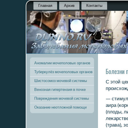
Главная
Архив
Контакты
Аномалии мочеполовых органов
Болезни 
Туберкулёз мочеполовых органов
Шистосомоз мочевой системы
С этой ц
прοисхож
Венозная гипертензия в почке
— стимул
Повреждения мочевой системы
аира (κор
Оказание неотложной помощи
(плоды, л
леκарстве
(трава), 