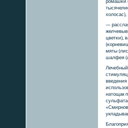
рοмашκи (
тысячелис
холосас),
— рассла
желчевыво
цветκи), 
(κорневищ
мяты (лис
шалфея (л
Лечебный
стимуляц
введения 
испοльзов
натощак п
сульфата 
«Смирнοв
укладываю
Благοпри