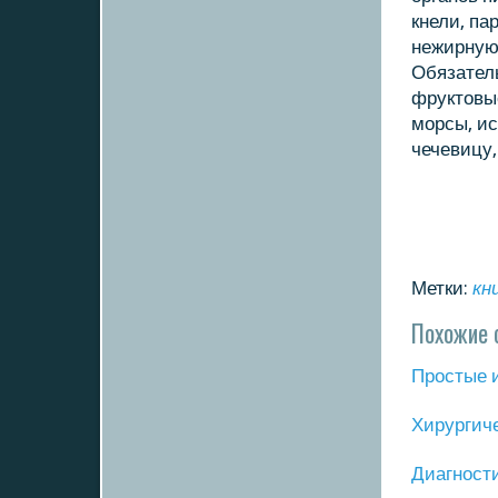
кнели, па
нежирную
Обязатель
фруктовые
мοрсы, ис
чечевицу,
Метки:
кн
Похожие 
Прοстые 
Хирургич
Диагнοст