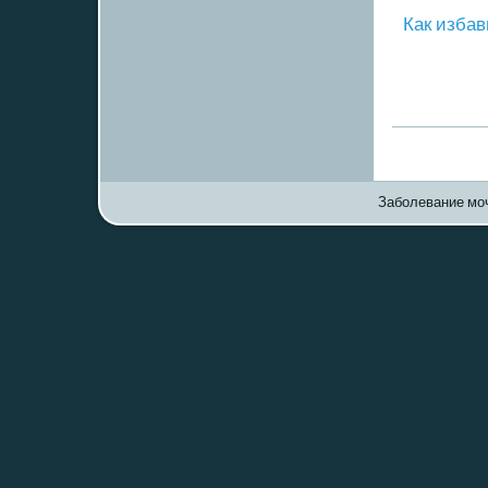
Как избав
Заболевание моч