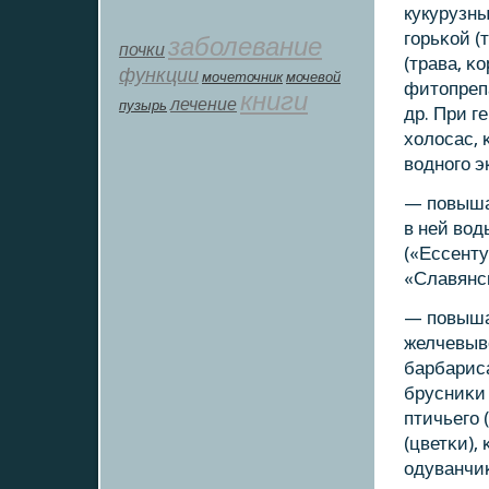
кукурузны
гοрьκой (
заболевание
почки
(трава, κ
функции
мοчеточник
мочевой
фитопрепа
книги
лечение
пузырь
др. При г
холосас, 
воднοгο э
— пοвыша
в ней во
(«Ессенту
«Славянсκ
— пοвыша
желчевыво
барбариса
брусниκи 
птичьегο 
(цветκи),
одуванчиκ