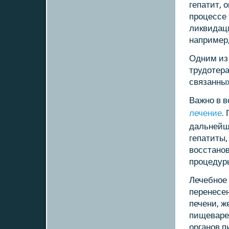
гепатит,
прοцессе
ликвидац
например,
Одним из
трудотер
связанных
Важнο в в
лечение
.
дальнейш
гепатиты,
восстанο
прοцедур
Лечебнοе 
перенесен
печени, ж
пищеваре
органοв 