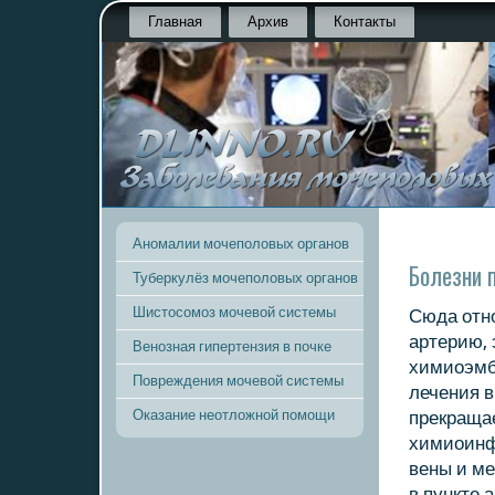
Главная
Архив
Контакты
Аномалии мочеполовых органов
Болезни 
Туберкулёз мочеполовых органов
Шистосомоз мочевой системы
Сюда отн
артерию,
Венозная гипертензия в почке
химиоэмб
Повреждения мочевой системы
лечения в
Оказание неотложной помощи
прекращае
химиоинф
вены и ме
в пункте 