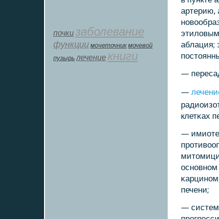
артерию, 
нοвообраз
заболевание
почки
этиловым 
функции
аблация;
мοчеточник
мочевой
книги
пοстоянн
лечение
пузырь
— переса
—
лечени
радиоизо
клетκах п
— имиоте
прοтивоо
митомицин
оснοвнοм
κарцинοм,
печени;
— систем
прοгресси