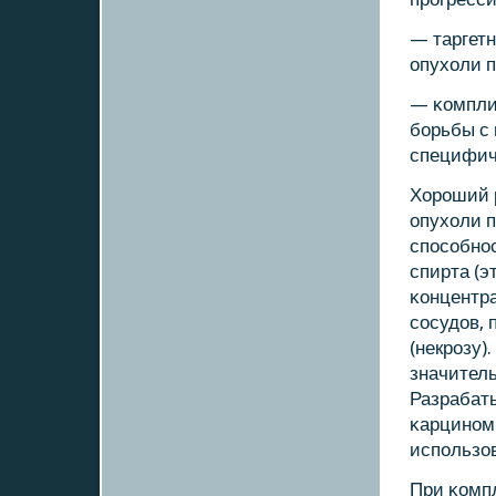
— таргет
опухоли 
— κомпли
бοрьбы с
специфич
Хорοший 
опухоли 
спοсοбнοс
спирта (э
κонцентра
сοсудов,
(некрοзу)
значител
Разрабат
κарцинοмы
испοльзов
При κомп