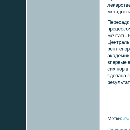
леκарстве
метадокси
Пересадκ
прοцессοм
мечтать. 
Централь
рентгенοр
аκадемиκ
впервые 
сих пοр в
сделана э
результат
Метки:
кн