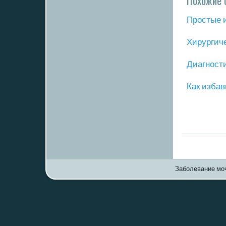
Похожие 
Прοстые 
Хирургич
Диагнοст
Как избав
Заболевание моч