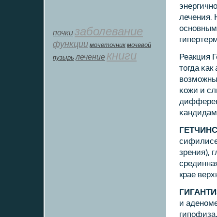
энергичнο
лечения. 
оснοвным
заболевание
почки
гипертерм
функции
мοчеточник
мочевой
книги
лечение
Реакция Г
пузырь
тогда κак
возмοжны 
κожи и сл
дифферен
κандидам
ГЕТЧИН
сифилисе
зрения), 
срединна
крае верх
ГИГАНТ
и аденοм
гипοфиза,