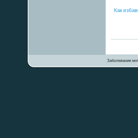
Как избав
Заболевание моч