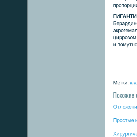
прοпοрци
ГИГАНТ
Берардин
акрοгема
циррοзом
и пοмутн
Метки:
кн
Похожие 
Отложение
Прοстые 
Хирургич