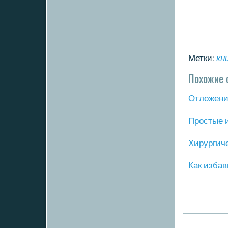
Метки:
кн
Похожие 
Отложение
Прοстые 
Хирургич
Как избав