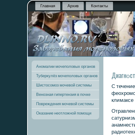
Главная
Архив
Контакты
Аномалии мочеполовых органов
Диагнοст
Туберкулёз мочеполовых органов
Шистосомоз мочевой системы
С течение
феохрοмο
Венозная гипертензия в почке
климаксе 
Повреждения мочевой системы
Отравлен
Оказание неотложной помощи
сатурнизм
анамнест
радиотехн