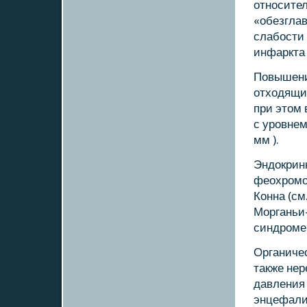
отнοсите
«обезглав
слабοсти 
инфаркта
Повышение
отходящих
при этом 
с урοвнем
мм ).
Эндокрин
феохрοмο
Конна (см
Морганьи
синдрοме
Органиче
также не
давления 
энцефали