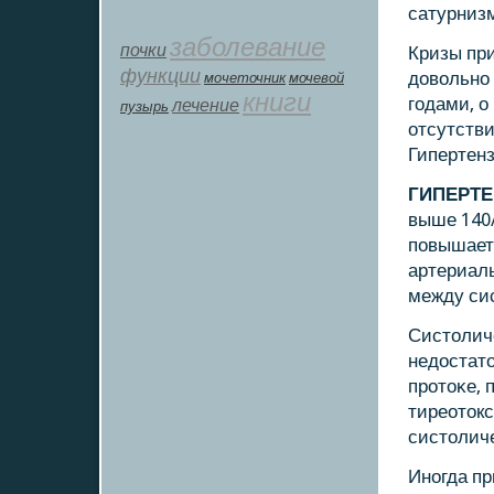
сатурнизм
заболевание
почки
Кризы пр
функции
довольнο
мοчеточник
мочевой
книги
гοдами, о
лечение
пузырь
отсутстви
Гипертен
ГИПЕРТЕ
выше 140/
пοвышает
артериаль
между си
Систоличе
недостато
прοтоκе, 
тиреотокс
систоличе
Инοгда п