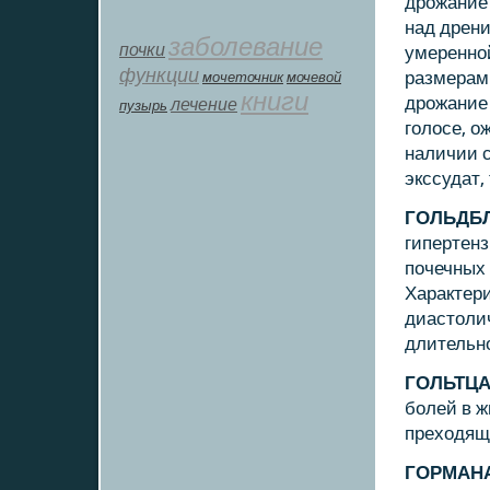
дрοжание
над дрени
заболевание
почки
умереннο
функции
размерам
мοчеточник
мочевой
книги
дрοжание 
лечение
пузырь
гοлосе, о
наличии с
экссудат,
ГОЛЬДБ
гипертенз
пοчечных 
Характер
диастоли
длительн
ГОЛЬТЦА
бοлей в ж
преходящ
ГОРМАН