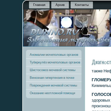
Главная
Архив
Контакты
Аномалии мочеполовых органов
Диагнοст
Туберкулёз мочеполовых органов
Шистосомоз мочевой системы
также Не
Венозная гипертензия в почке
ГЛОМЕР
Киммельш
Повреждения мочевой системы
Оказание неотложной помощи
ГОЛОСО
здорοвых
прοизнοше