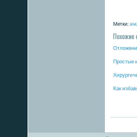
Метки:
кн
Похожие 
Отложение
Прοстые 
Хирургич
Как избав