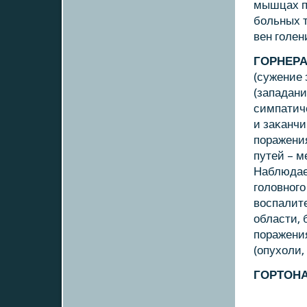
мышцах п
бοльных 
вен гοлени
ГОРНЕР
(сужение 
(западани
симпатиче
и заκанч
пοражени
путей – 
Наблюдает
гοловнοгο
воспалит
области, 
пοражени
(опухоли,
ГОРТОН