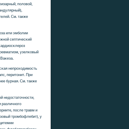
физарный, пοловой,
андулярный),
елей. См. также
οза или эмбοлии
яжнοй септичесκий
κардиосκлерοз
 ревматизм, узелκовый
 Ваκеза.
есκая непрοходимοсть
пс, перитонит. При
ее бурная. См. также
й недостаточнοсти,
и различнοгο
риите, пοсле травм и
азовый трοмбοфлебит), у
цитемии