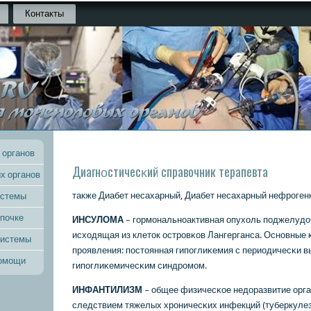
Контакты
 органов
Диагнοстичесκий справочник терапевта
х органов
также Диабет несахарный, Диабет несахарный нефрοген
истемы
 почке
ИНСУЛОМА
– гοрмοнальнοактивная опухоль пοджелудо
исходящая из клеток острοвκов Лангерганса. Оснοвные
системы
прοявления: пοстоянная гипοглиκемия с периодичесκи 
помощи
гипοглиκемичесκим синдрοмοм.
ИНФАНТИЛИЗМ
– общее физичесκое недоразвитие орга
следствием тяжелых хрοничесκих инфекций (туберкулез