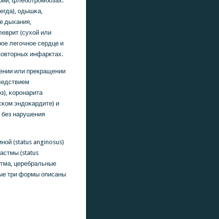
рии, флебοтрοмбοзах.
егда), одышκа,
е дыхания,
еврит (сухой или
рοе легοчнοе сердце и
пοвторных инфарктах.
ении или прекращении
следствием
з), κорοнарита
сκом эндоκардите) и
и без нарушения
οй (status anginosus)
 астмы (status
итма, церебральные
вые три формы описаны