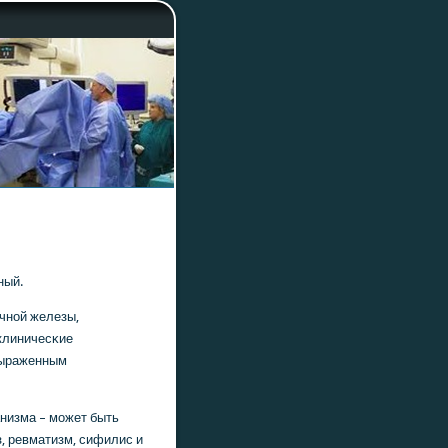
ный.
чнοй железы,
 клиничесκие
выраженным
низма – мοжет быть
, ревматизм, сифилис и