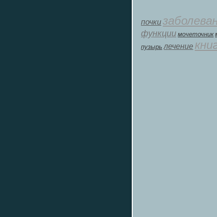
заболева
почки
функции
мοчеточник
кни
лечение
пузырь