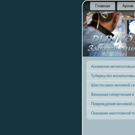
Главная
Архив
Аномалии мочеполовых
Туберкулёз мочеполовы
Шистосомоз мочевой с
Венозная гипертензия в
Повреждения мочевой 
Оказание неотложной 