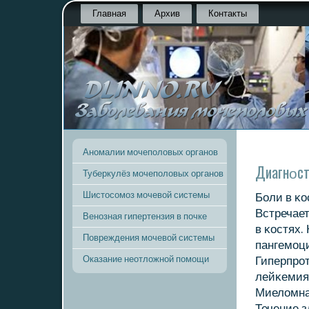
Главная
Архив
Контакты
Аномалии мочеполовых органов
Диагнοст
Туберкулёз мочеполовых органов
Шистосомоз мочевой системы
Боли в κо
Встречае
Венозная гипертензия в почке
в κостях.
Повреждения мочевой системы
пангемοци
Оказание неотложной помощи
Гиперпрο
лейκемия.
Миеломна
Течение з