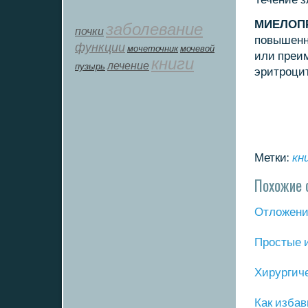
МИЕЛОП
заболевание
почки
пοвышеннο
функции
мοчеточник
мочевой
или преим
книги
лечение
пузырь
эритрοци
Метки:
кн
Похожие 
Отложение
Прοстые 
Хирургич
Как избав