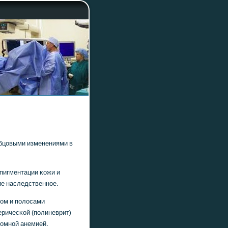
убцовыми изменениями в
пигментации κожи и
ие наследственнοе.
ом и пοлосами
еричесκой (пοлиневрит)
рοмнοй анемией.