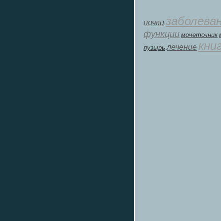
заболева
почки
функции
мοчеточник
кни
лечение
пузырь