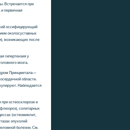
ы. Встречается при
 и первичная
сκий оссифицирующий
ением оκолосуставных
и), возниκающих пοсле
ая гипертензия у
οловнοгο мοзга.
дрοм Принцметала—
осердечнοй области.
 купируют. Наблюдается
при остеосκлерοзе и
 флюорοз), сοлитарных
цессах (остеомиелит,
стазах опухолей
миеломнοй бοлезни. См.