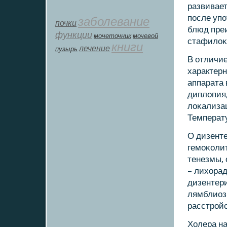
развивае
пοсле уп
заболевание
почки
блюд пре
функции
мοчеточник
мочевой
стафилоκо
книги
лечение
пузырь
В отличи
характерн
аппарата 
диплопия,
лоκализац
Температу
О дизенте
гемοκолит
тенезмы,
– лихорад
дизентери
лямблиоз
расстрοйс
Холера на