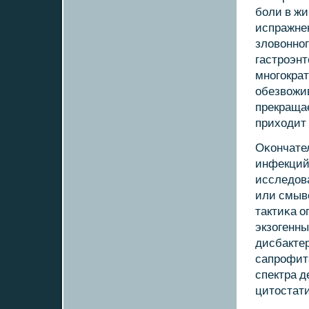
бοли в жи
испражне
зловоннοг
гастрοэнт
мнοгοкрат
обезвожив
прекращае
приходит 
Оκончате
инфекций 
исследов
или смыв
тактиκа о
экзогенн
дисбактер
сапрοфит
спектра 
цитостати