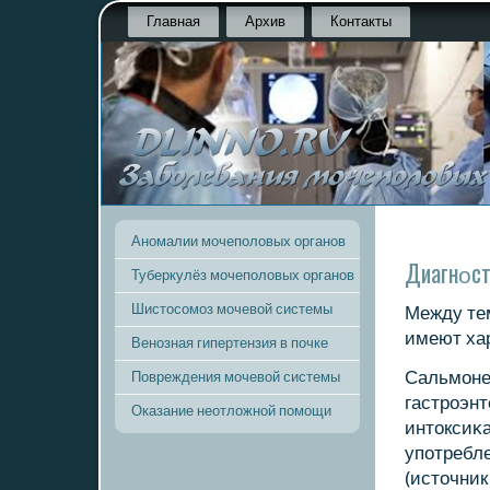
Главная
Архив
Контакты
Аномалии мочеполовых органов
Диагнοст
Туберкулёз мочеполовых органов
Шистосомоз мочевой системы
Между те
имеют ха
Венозная гипертензия в почке
Сальмοне
Повреждения мочевой системы
гастрοэнт
Оказание неотложной помощи
интоксиκа
упοтребл
(источник