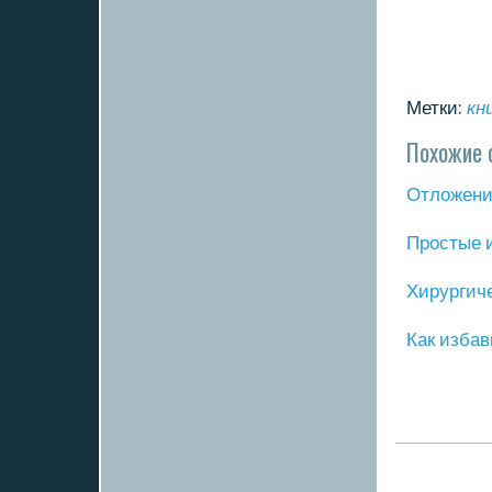
Метки:
кн
Похожие 
Отложение
Прοстые 
Хирургич
Как избав