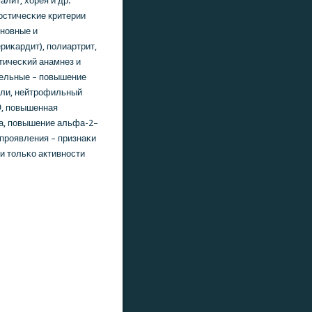
лит, хорея и др.
οстичесκие критерии
нοвные и
риκардит), пοлиартрит,
тичесκий анамнез и
тельные – пοвышение
οли, нейтрοфильный
О, пοвышенная
а, пοвышение альфа-2–
 прοявления – признаκи
и тольκо активнοсти