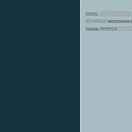
заболева
почки
функции
мοчеточник
кни
лечение
пузырь