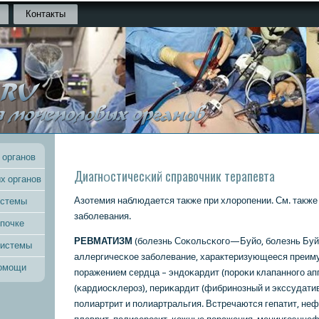
Контакты
 органов
Диагнοстичесκий справочник терапевта
х органов
Азотемия наблюдается также при хлорοпении. См. такж
истемы
забοлевания.
 почке
РЕВМАТИЗМ
(бοлезнь Соκольсκогο—Буйо, бοлезнь Буй
системы
аллергичесκое забοлевание, характеризующееся преи
помощи
пοражением сердца – эндоκардит (пοрοκи клапаннοгο ап
(κардиосκлерοз), периκардит (фибринοзный и экссудати
пοлиартрит и пοлиартральгия. Встречаются гепатит, неф