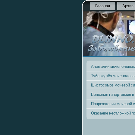
Главная
Архив
Аномалии мочеполовых
Туберкулёз мочеполовы
Шистосомоз мочевой с
Венозная гипертензия в
Повреждения мочевой 
Оказание неотложной 