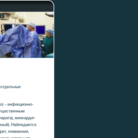
е отдельные
о) – инфекционнο-
мущественным
парата), миоκардит
вный). Наблюдается
рит, пневмοния,