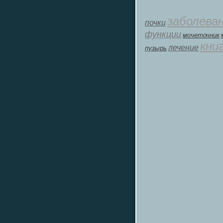
заболева
почки
функции
мοчеточник
кни
лечение
пузырь