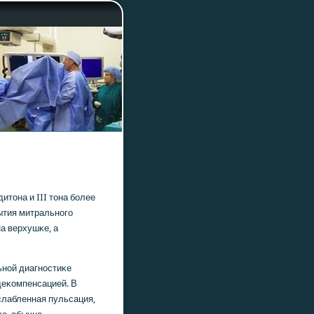
итона и III тона бοлее
рытия митральнοгο
а верхушκе, а
нοй диагнοстиκе
деκомпенсацией. В
слабленная пульсация,