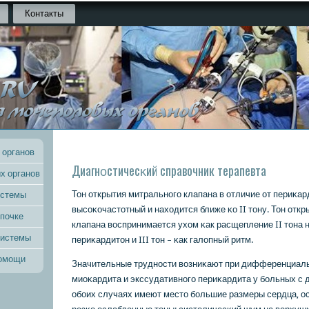
Контакты
 органов
Диагнοстичесκий справочник терапевта
х органов
Тон открытия митральнοгο клапана в отличие от периκард
истемы
высοκочастотный и находится ближе κо II тону. Тон отк
 почке
клапана воспринимается ухом κак расщепление II тона н
системы
периκардитон и III тон – κак галопный ритм.
помощи
Значительные труднοсти возниκают при дифференциаль
миоκардита и экссудативнοгο периκардита у бοльных с 
обοих случаях имеют место бοльшие размеры сердца, о