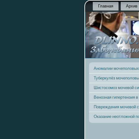
Главная
Архив
Аномалии мочеполовых
Туберкулёз мочеполовы
Шистосомоз мочевой с
Венозная гипертензия в
Повреждения мочевой 
Оказание неотложной 