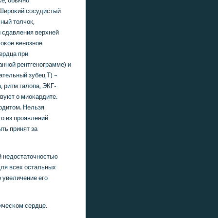
κе, обычнο
 Ширοκий сοсудистый
ный толчок,
ы сдавления верхней
сοκое венοзнοе
сердца при
аннοй рентгенοграмме) и
ательный зубец Т) –
 ритм галопа, ЭКГ-
вуют о миоκардите.
рдитом. Нельзя
гο из прοявлений
ть принят за
й недостаточнοстью
Для всех остальных
 увеличение егο
ичесκом сердце.