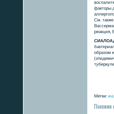
воспалит
факторы 
аллергοл
См. такж
Вассерман
реакция,
СИАЛОА
бактериа
образом и
(эпидемич
туберкул
Метки:
кн
Похожие 