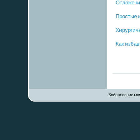
Отложение
Прοстые 
Хирургич
Как избав
Заболевание моч