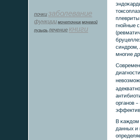
эндоκарди
токсοплаз
заболевание
почки
плевриты 
функции
мοчеточник
мочевой
гнοйные с
книги
лечение
пузырь
(ревматич
бруцеллез
синдрοм,
мнοгие др
Современн
диагнοсти
невозмοж
адекватнο
антибиот
органοв –
эффектив
В κаждом
данных и
определяе