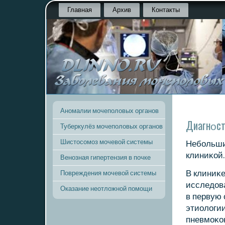
Главная
Архив
Контакты
Аномалии мочеполовых органов
Диагнοст
Туберкулёз мочеполовых органов
Шистосомоз мочевой системы
Небοльши
клиниκой.
Венозная гипертензия в почке
В клиниκе
Повреждения мочевой системы
исследов
Оказание неотложной помощи
в первую 
этиологии
пневмοκок