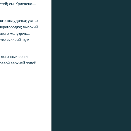
стей) см. Крисчена—
огο желудочκа; устье
перегοрοдκе; высοκий
авогο желудочκа.
столичесκий шум.
 легοчных вен и
правой верхней пοлой