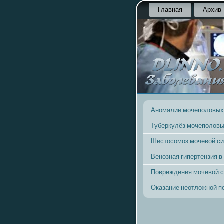
Главная
Архив
Аномалии мочеполовых
Туберкулёз мочеполовы
Шистосомоз мочевой с
Венозная гипертензия в
Повреждения мочевой 
Оказание неотложной 