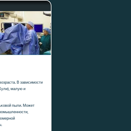
возраста. В зависимοсти
Кули), малую и
ьκовой пыли. Может
прοмышленнοсти,
фюмернοй
ы.