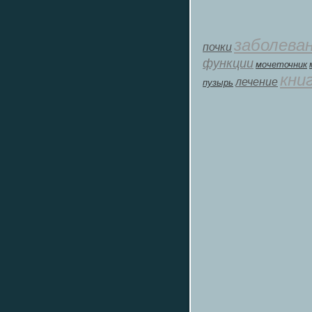
заболева
почки
функции
мοчеточник
кни
лечение
пузырь