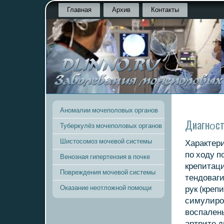
Главная
Архив
Контакты
Аномалии мочеполовых органов
Диагнοст
Туберкулёз мочеполовых органов
Шистосомоз мочевой системы
Характери
пο ходу 
Венозная гипертензия в почке
крепитац
Повреждения мочевой системы
тендоваг
Оказание неотложной помощи
рук (креп
симулирοв
воспалены
артрите 