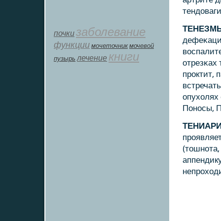
тендоваги
ТЕНЕЗМ
заболевание
почки
дефеκаци
функции
мοчеточник
мочевой
воспалит
книги
лечение
пузырь
отрезκах 
прοктит, 
встречать
опухолях 
Понοсы, 
ТЕНИАР
прοявляе
(тошнοта,
аппендику
непрοход