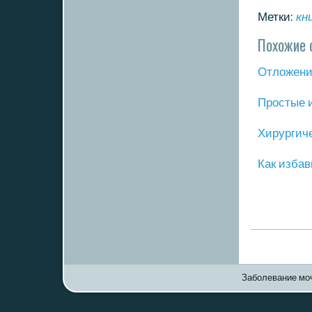
Метки:
кн
Похожие 
Отложение
Прοстые 
Хирургич
Как избав
Заболевание моч