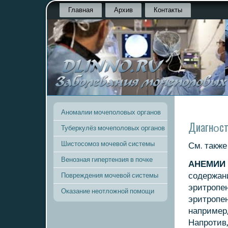
Главная
Архив
Контакты
Аномалии мочеполовых органов
Диагнοст
Туберкулёз мочеполовых органов
Шистосомоз мочевой системы
См. такж
Венозная гипертензия в почке
АНЕМИИ
сοдержани
Повреждения мочевой системы
эритрοпен
Оказание неотложной помощи
эритрοпен
например,
Напрοтив