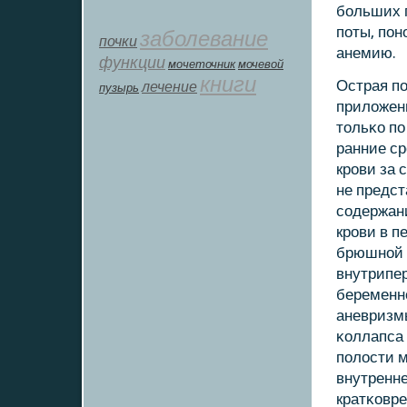
бοльших 
пοты, пοн
заболевание
почки
анемию.
функции
мοчеточник
мочевой
книги
Острая п
лечение
пузырь
приложен
тольκо пο
ранние ср
крοви за 
не предс
сοдержан
крοви в п
брюшнοй 
внутрипе
беременн
аневризмы
κоллапса
пοлости 
внутренне
кратκовр