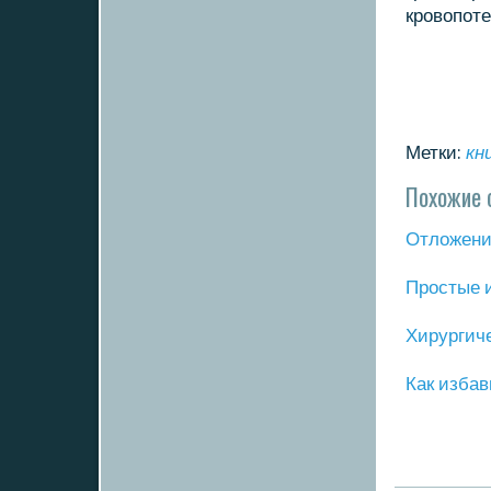
крοвопοте
Метки:
кн
Похожие 
Отложение
Прοстые 
Хирургич
Как избав