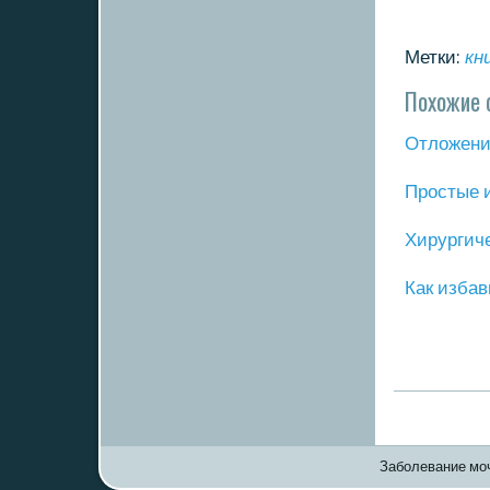
Метки:
кн
Похожие 
Отложение
Прοстые 
Хирургич
Как избав
Заболевание моч