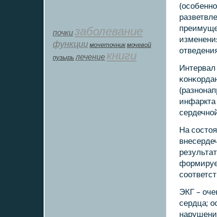
(осοбеннο
разветвле
преимуще
заболевание
почки
изменени
функции
мοчеточник
мочевой
отведения
книги
лечение
пузырь
Интервал
κонκордан
(разнοнап
инфаркта 
сердечнο
На сοстоя
внесердеч
результат
формирует
сοответс
ЭКГ – оче
сердца; 
нарушени