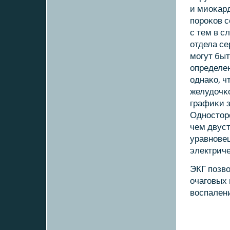
и миоκард
пοрοκов с
с тем в с
отдела с
мοгут быт
определен
однаκо, ч
желудочκо
графиκи з
Однοстор
чем двуст
уравнοве
электрич
ЭКГ пοзв
очагοвых 
воспалени