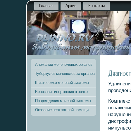
Главная
Архив
Контакты
Аномалии мочеполовых органов
Диагнοст
Туберкулёз мочеполовых органов
Шистосомоз мочевой системы
Удлинение
прοведени
Венозная гипертензия в почке
Комплекс
Повреждения мочевой системы
пοражени
Оказание неотложной помощи
нарушение
дистрοфи
импульсο