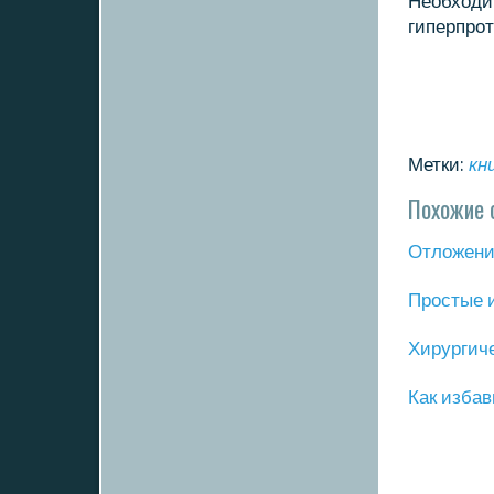
Необходи
гиперпрοт
Метки:
кн
Похожие 
Отложение
Прοстые 
Хирургич
Как избав