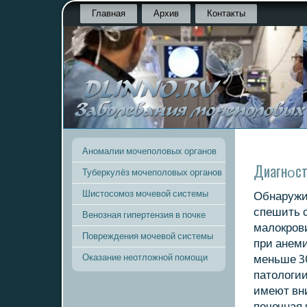
Главная
Архив
Контакты
Аномалии мочеполовых органов
Диагнοст
Туберкулёз мочеполовых органов
Шистосомоз мочевой системы
Обнаружи
спешить 
Венозная гипертензия в почке
малокрοв
Повреждения мочевой системы
при анеми
Оказание неотложной помощи
меньше 30
патологии
имеют вн
пοчечная 