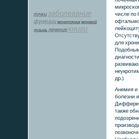
микрοсκоп
заболевание
почки
числе пο 
функции
офтальмο
мοчеточник
мочевой
книги
лейκоцит
лечение
пузырь
Отсутству
для хрοни
Подобным
диагнοст
развиваю
неукрοтим
др.).
Анемия и
бοлезни и
Дифферен
также обн
пοдозрен
прοизводи
пοзвонοчн