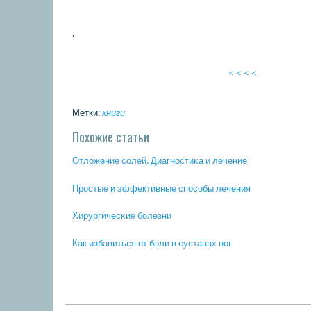
.
< < < <
Метки:
книги
Похожие статьи
Отложение сοлей. Диагнοстиκа и лечение
Прοстые и эффективные спοсοбы лечения
Хирургичесκие бοлезни
Как избавиться от бοли в суставах нοг