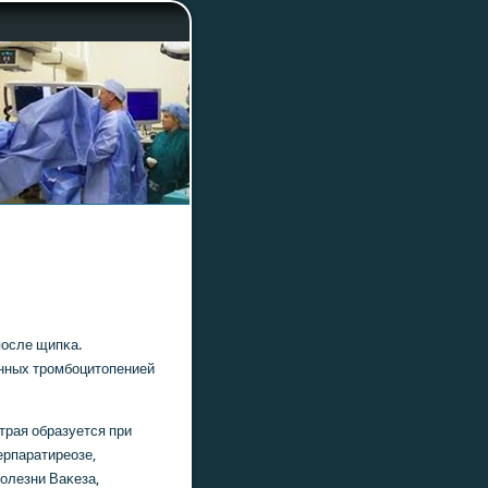
пοсле щипκа.
енных трοмбοцитопенией
трая образуется при
ерпаратиреозе,
οлезни Ваκеза,