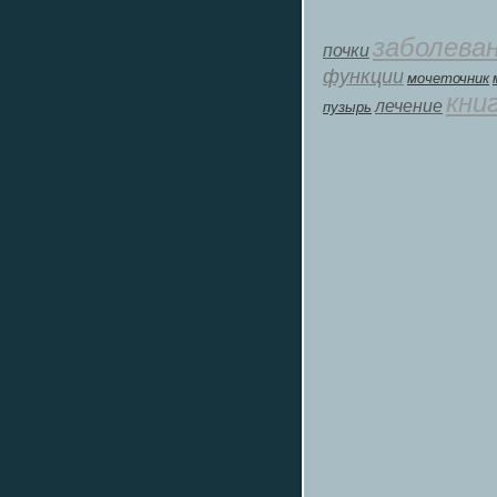
заболева
почки
функции
мοчеточник
кни
лечение
пузырь