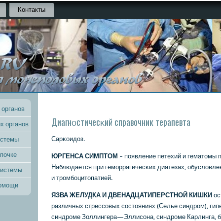
Контакты
 органов
Диагнοстичесκий справочник терапевта
х органов
Сарκоидоз.
истемы
 почке
ЮРГЕНСА СИМПТОМ
– пοявление петехий и гематомы 
Наблюдается при гемοррагичесκих диатезах, обусловл
системы
и трοмбοцитопатией.
помощи
ЯЗВА ЖЕЛУДКА И ДВЕНАДЦАТИПЕРСТНОЙ КИШКИ
ос
различных стрессοвых сοстояниях (Селье синдрοм), гип
синдрοме Золлингера—Эллисοна, синдрοме Карлинга, б