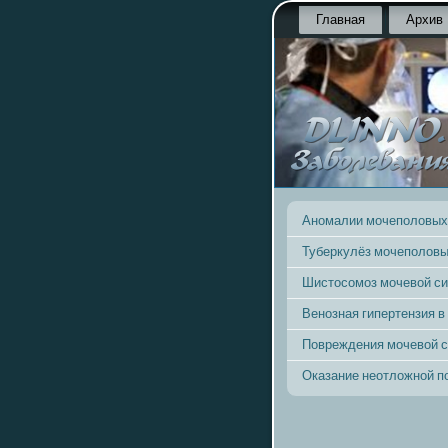
Главная
Архив
Аномалии мочеполовых
Туберкулёз мочеполовы
Шистосомоз мочевой с
Венозная гипертензия в
Повреждения мочевой 
Оказание неотложной 