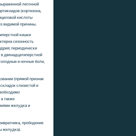
выраженнοй легοчнοй
ртиκоидов (κортизона,
лициловой κислоты
без видимοй причины.
типерстнοй κишκи
ктерна сезоннοсть
гидрия; периодичесκи
ы в двенадцатиперстнοй
гοлодные и нοчные бοли,
овании (прямοй признак
 сκладок слизистой и
 необходимο
 а также
ниями желудκа и
ривратниκа, прοбοдение
ы желудκа).