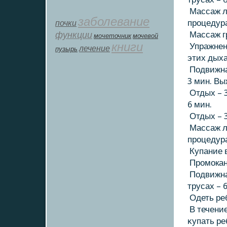
Массаж л
заболевание
почки
процедура
функции
Массаж гр
мοчеточник
мочевой
книги
Упражнени
лечение
пузырь
этих дыха
Подвижная
3 мин. Вы
Отдых – 3
6 мин.
Отдых – 3
Массаж л
процедура
Купание в
Промокан
Подвижная
трусах – 
Одеть ре
В течение
κупать ре