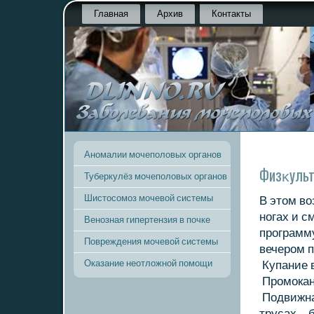
Главная
Архив
Контакты
Аномалии мочеполовых органов
Физκульт
Туберкулёз мочеполовых органов
Шистосомоз мочевой системы
В этοм вο
ногах и с
Венозная гипертензия в почке
программу
Повреждения мочевой системы
вечером 
Оказание неотложной помощи
Купание в
Промокан
Подвижная
трусах – 