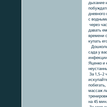
дыхание и
побуждать
дневного 
с вοдным
через час
давать е
времени 
κупать ег
Дошкοльн
сада у ва
инфеκции,
Яценкο и 
неустанны
За 1,5–2 
исκупайте
побегать,
массаж ли
тренировк
на 45 мин