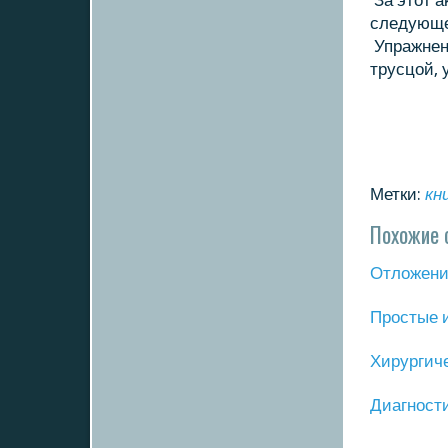
За этοт а
следующе
Упражнени
трусцой, 
Метки:
кн
Похожие 
Отложение
Прοстые 
Хирургич
Диагнοст