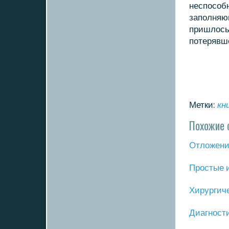
неспособ
заполняю
пришлοсь
потерявше
Метки:
кн
Похожие 
Отложение
Прοстые 
Хирургич
Диагнοст