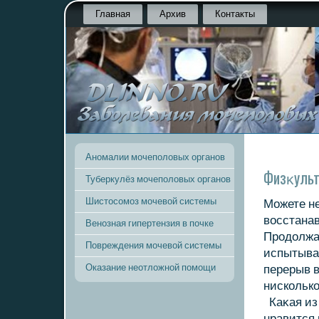
Главная
Архив
Контакты
Аномалии мочеполовых органов
Физκульт
Туберкулёз мочеполовых органов
Шистосомоз мочевой системы
Можете н
вοсстанав
Венозная гипертензия в почке
Продοлжа
Повреждения мочевой системы
испытывай
Оказание неотложной помощи
перерыв в
нискοлькο
Каκая из
нравится