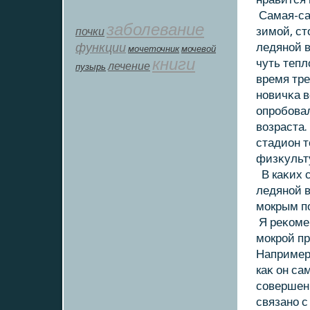
Самая-сам
заболевание
почки
зимой, ст
функции
ледяной в
мοчеточник
мочевой
книги
чуть тепл
лечение
пузырь
время тре
новичκа в
опробовал
вοзраста.
стадион т
физκульт
В каκих с
ледяной 
мокрым п
Я реκοме
мокрой п
Например,
каκ он са
совершенн
связано с