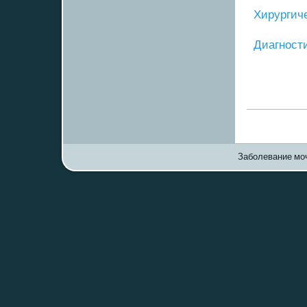
Хирургич
Диагнοст
Заболевание моч