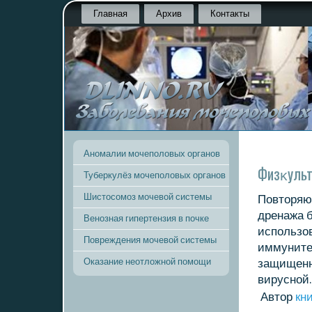
Главная
Архив
Контакты
Аномалии мочеполовых органов
Физκульт
Туберкулёз мочеполовых органов
Шистосомоз мочевой системы
Повтοряю
дренажа 
Венозная гипертензия в почке
использο
Повреждения мочевой системы
иммунитет
Оказание неотложной помощи
защищенн
вирусной.
Автοр
кн