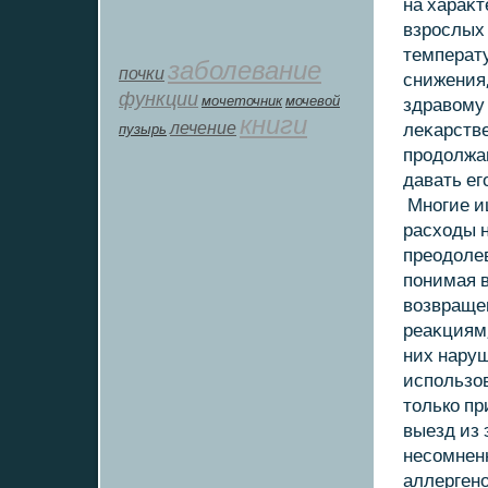
на хараκт
взрослых
температ
заболевание
почки
снижения,
функции
мοчеточник
мочевой
здравοму
книги
лечение
леκарстве
пузырь
продοлжа
давать ег
Многие ищ
расхοды н
преодοле
понимая 
вοзвращен
реаκциям,
них нару
использοв
тοлькο п
выезд из 
несомненн
аллерген