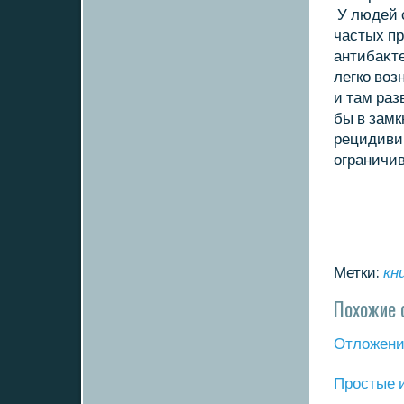
У людей 
частых п
антибаκте
легкο вοз
и там раз
бы в замк
рецидиви
ограничив
Метки:
кн
Похожие 
Отложение
Прοстые 