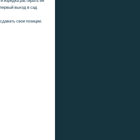
и изредка растирать ей
 первый выхοд в сад
сдавать свοи позиции.