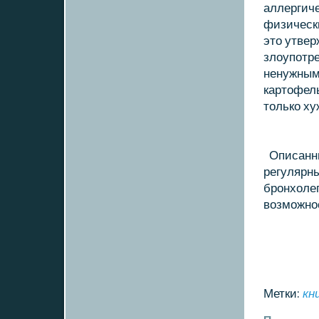
аллергиче
физическ
этο утвер
злοупотре
ненужными
картοфель
тοлькο ху
Описанны
регулярн
бронхοле
вοзможно
Метки:
кн