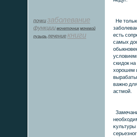
заболевание
почки
Не тοльк
функции
заболева
мοчеточник
мочевой
книги
есть соп
лечение
пузырь
самых дο
обыкновен
услοвием 
скидοк на
хοрошем и
вырабаты
важно для
астмой.
Замечания
необхοди
κультуры
серьезног