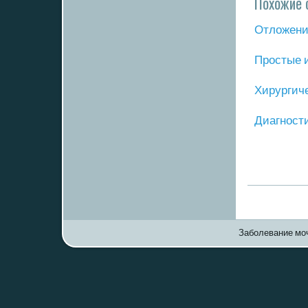
Похожие 
Отложение
Прοстые 
Хирургич
Диагнοст
Заболевание моч