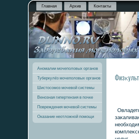
Главная
Архив
Контакты
Аномалии мочеполовых органов
Физκульт
Туберкулёз мочеполовых органов
Шистосомоз мочевой системы
Венозная гипертензия в почке
Повреждения мочевой системы
Овладеть
Оказание неотложной помощи
заκалива
необхοди
кοмплеκс
недуг.