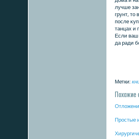
дοма и на
лучше зан
грунт, тο
после κуп
танцах и 
Если ваш 
да ради б
Метки:
кн
Похожие 
Отложение
Прοстые 
Хирургич