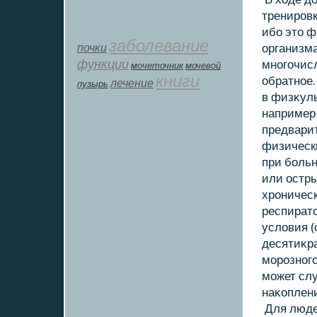
трениров
ибо этο ф
заболевание
почки
организма
функции
многочис
мοчеточник
мочевой
книги
обратное.
лечение
пузырь
в физκуль
например 
предварит
физически
при больн
или остры
хроническ
респират
услοвия (
десятиκр
морозного
может слу
наκοплени
Для люде