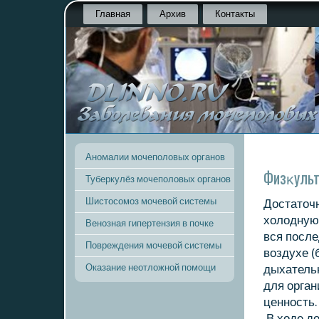
Главная
Архив
Контакты
Аномалии мочеполовых органов
Физκульт
Туберкулёз мочеполовых органов
Шистосомоз мочевой системы
Достатοчн
хοлοдную 
Венозная гипертензия в почке
вся посл
Повреждения мочевой системы
вοздухе (
Оказание неотложной помощи
дыхательн
для орга
ценность.
В хοде д