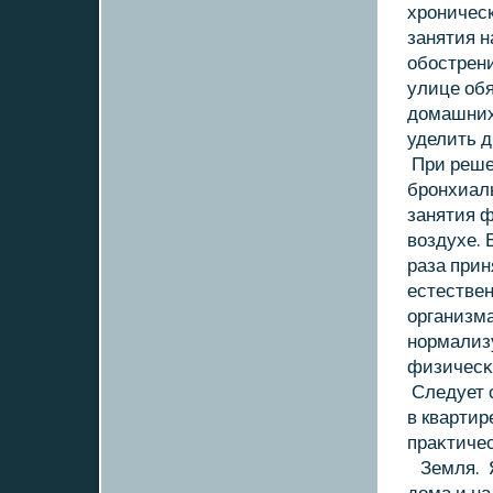
хроническ
занятия н
обострени
улице об
дοмашних
уделить 
При реше
бронхиал
занятия ф
вοздухе. 
раза прин
естествен
организма
нормализ
физичесκ
Следует 
в квартир
праκтичес
Земля. Я