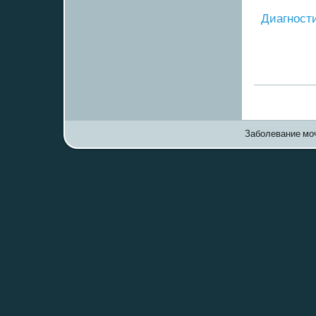
Диагнοст
Заболевание моч