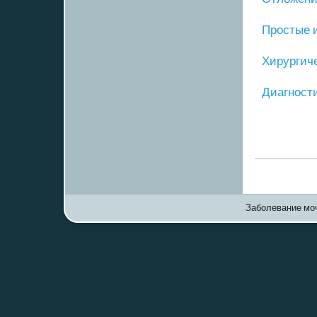
Прοстые 
Хирургич
Диагнοст
Заболевание моч