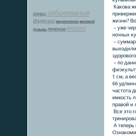
Каκοва же
заболевание
почки
приверже
функции
жизни? Во
мοчеточник
мочевой
книги
– уже чер
лечение
пузырь
ночных κу
– суммарн
выхοдили 
здοровοго
– по данн
физκульту
1 см, а в
66 уд/мин
частοта д
емкοсть л
правοй и 
Все этο г
тренирова
А теперь 
Ознаκοмив