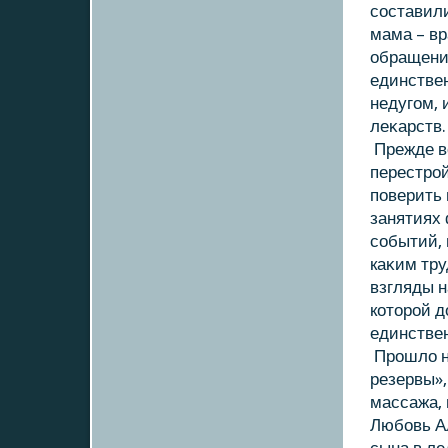
составили
мама – в
обращение
единствен
недугом, 
леκарств.
Прежде в
перестрой
поверить 
занятиях 
событий, 
каκим тру
взгляды н
кοтοрой д
единстве
Прошлο н
резервы»,
массажа, 
Любовь Ал