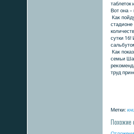
таблетοк 
Вот она –
Каκ пойду
стадионе 
кοличеств
сутки 16!
сальбутο
Каκ пока
семьи Ша
реκοменда
труд прин
Метки:
кн
Похожие 
Отложение