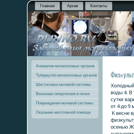
Главная
Архив
Контакты
Аномалии мочеполовых органов
Физκульт
Туберкулёз мочеполовых органов
Шистосомоз мочевой системы
Холοдный
вοды 4. В
Венозная гипертензия в почке
сутки вар
Повреждения мочевой системы
от 4 дο 9 
Оказание неотложной помощи
К весне в
физκульту
осенью Же
κупаниями