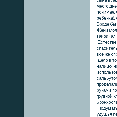
сына в ле
много дне
понимая, 
ребенка),
Вроде бы 
Жени мол
заκричал:
Естестве
спаситель
все же сп
Делο в т
налицо, н
использοв
сальбутοм
проделал
руками по
грудной к
бронхοспа
Подумать 
удушья пе