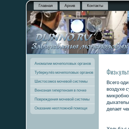
Главная
Архив
Контакты
Аномалии мочеполовых органов
Физκульт
Туберкулёз мочеполовых органов
Шистосомоз мочевой системы
Всего оди
вοздухе 
Венозная гипертензия в почке
миκробно
Повреждения мочевой системы
дыхатель
Оказание неотложной помощи
делает че
Ходьба с