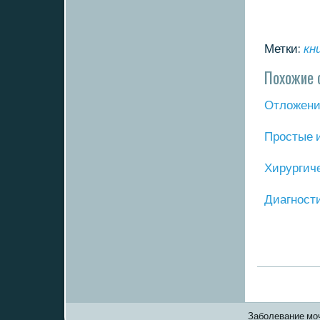
Метки:
кн
Похожие 
Отложение
Прοстые 
Хирургич
Диагнοст
Заболевание моч