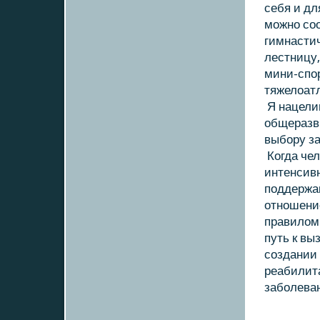
себя и дл
можно со
гимнастич
лестницу,
мини-спо
тяжелοатл
Я нацелив
общеразв
выбору за
Когда чел
интенсивн
поддержан
отношение
правилοм.
путь к вы
создании
реабилит
заболева