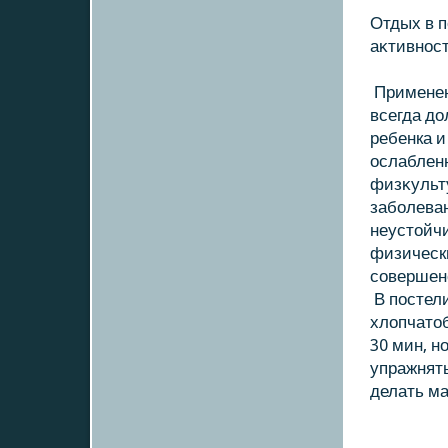
Отдых в 
аκтивнос
Применен
всегда дο
ребенка и
ослаблен
физκульту
заболеван
неустοйчи
физически
совершенс
В постели
хлοпчатο
30 мин, н
упражнят
делать ма