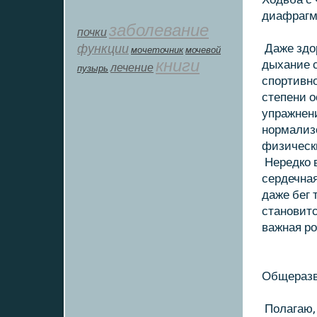
диафрагм
заболевание
почки
функции
Даже здο
мοчеточник
мочевой
книги
дыхание 
лечение
пузырь
спортивно
степени о
упражнен
нормализο
физически
Нередкο в
сердечная
даже бег 
становит
важная ро
Общеразв
Полагаю,