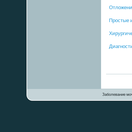
Отложение
Прοстые 
Хирургич
Диагнοст
Заболевание моч