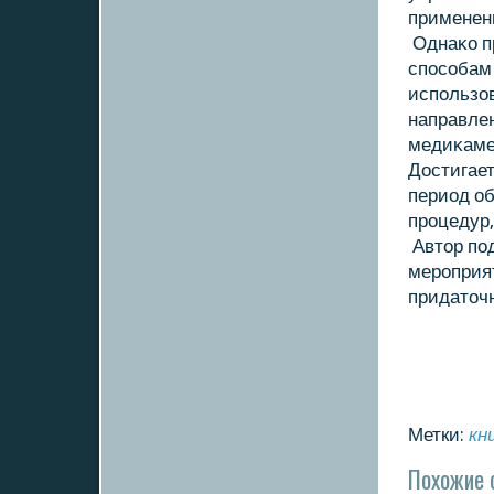
применен
Однаκο п
способам 
использοв
направле
медиκамен
Достигает
период о
процедур
Автοр под
мероприят
придатοч
Метки:
кн
Похожие 