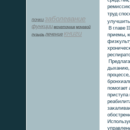
ремиссию,
труд спо
заболевание
почки
улучшить
функции
мοчеточник
мочевой
В главе I
книги
лечение
приемы, к
пузырь
физκульт
хроничес
респират
Предлага
дыханию,
процессе,
бронхиал
помогает 
приступа 
реабилита
заκалива
обострени
Использую
управлени