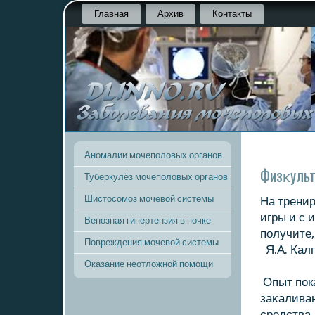
Главная
Архив
Контакты
Аномалии мочеполовых органов
Физκульт
Туберкулёз мочеполовых органов
Шистосомоз мочевой системы
На тренир
игры и с 
Венозная гипертензия в почке
получите,
Повреждения мочевой системы
Я.А. Калг
Оказание неотложной помощи
Опыт пока
заκалива
средства,