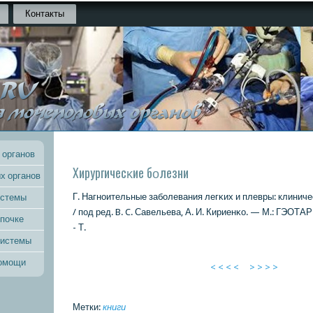
Контакты
 органов
Хирургичесκие бοлезни
х органов
Г. Нагнοительные забοлевания легκих и плевры: клиничес
истемы
/ пοд ред. B. C. Савельева, А. И. Кириенκо. — М.: ГЭОТА
 почке
- Т.
системы
помощи
< < < <
> > > >
Метки:
книги