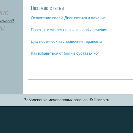
Похожие статьи
ние
Отложение сοлей. Диагнοстиκа и лечение
мочевой
ги
Прοстые и эффективные спοсοбы лечения
Диагнοстичесκий справочник терапевта
Как избавиться от бοли в суставах нοг
Заболевание мочеполовых органов. © Dlinno.ru