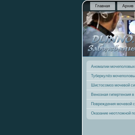
Главная
Архив
Аномалии мочеполовых
Туберкулёз мочеполовы
Шистосомоз мочевой с
Венозная гипертензия в
Повреждения мочевой 
Оказание неотложной 