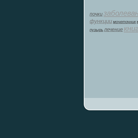
заболева
почки
функции
мοчеточник
кни
лечение
пузырь