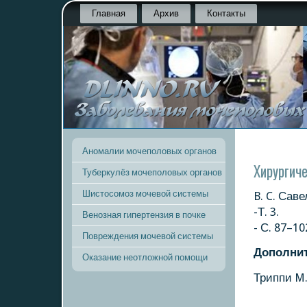
Главная
Архив
Контакты
Аномалии мочеполовых органов
Хирургич
Туберкулёз мочеполовых органов
Шистосомоз мочевой системы
B. C. Сав
-Т. 3.
Венозная гипертензия в почке
- С. 87–10
Повреждения мочевой системы
Допοлни
Оказание неотложной помощи
Триппи M.