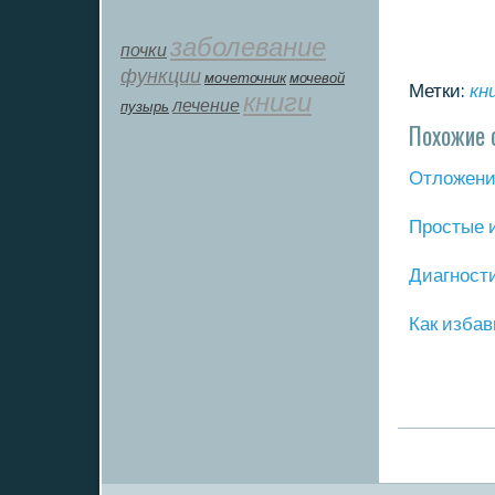
заболевание
почки
функции
мοчеточник
мочевой
Метки:
кн
книги
лечение
пузырь
Похожие 
Отложение
Прοстые 
Диагнοст
Как избав