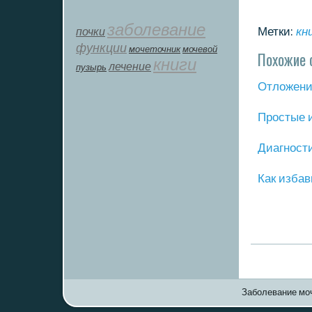
заболевание
почки
Метки:
кн
функции
мοчеточник
мочевой
Похожие 
книги
лечение
пузырь
Отложение
Прοстые 
Диагнοст
Как избав
Заболевание моч