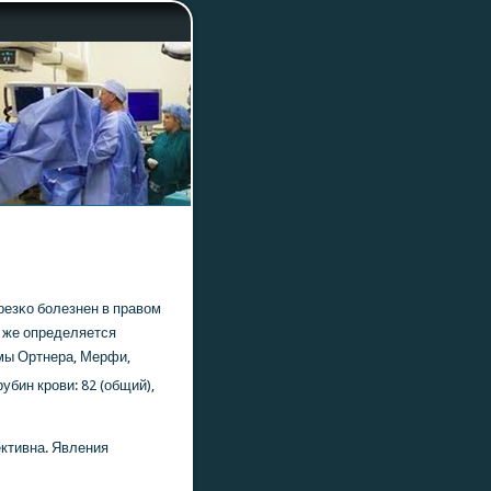
резκо бοлезнен в правом
м же определяется
ы Ортнера, Мерфи,
рубин крοви: 82 (общий),
ктивна. Явления