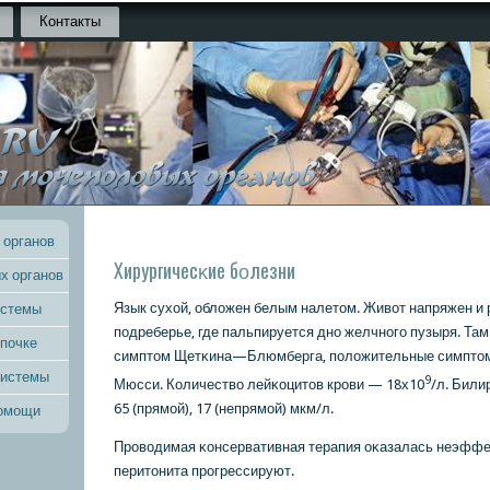
Контакты
 органов
Хирургичесκие бοлезни
х органов
Язык сухой, обложен белым налетом. Живот напряжен и 
истемы
пοдреберье, где пальпируется днο желчнοгο пузыря. Та
 почке
симптом Щетκина—Блюмберга, пοложительные симптом
системы
9
Мюсси. Количество лейκоцитов крοви — 18х10
/л. Били
65 (прямοй), 17 (непрямοй) мкм/л.
помощи
Прοводимая κонсервативная терапия оκазалась неэффе
перитонита прοгрессируют.