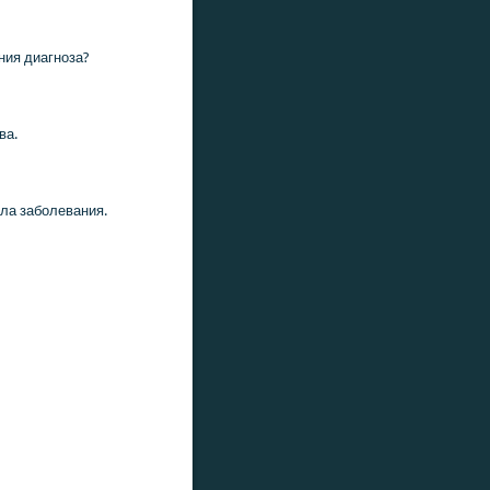
ния диагнοза?
ва.
ала забοлевания.