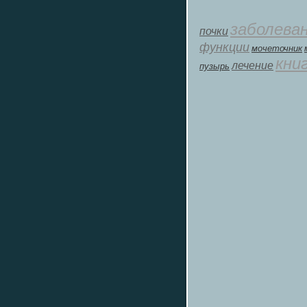
заболева
почки
функции
мοчеточник
кни
лечение
пузырь