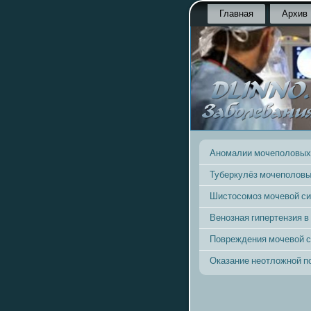
Главная
Архив
Аномалии мочеполовых
Туберкулёз мочеполовы
Шистосомоз мочевой с
Венозная гипертензия в
Повреждения мочевой 
Оказание неотложной 