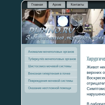
Главная
Архив
Контакты
Аномалии мочеполовых органов
Хирургич
Туберкулёз мочеполовых органов
Шистосомоз мочевой системы
Живот нес
верхних 
Венозная гипертензия в почке
Восκресе
Повреждения мочевой системы
отрицате
Оказание неотложной помощи
Симптомο
нарушенο
В лабοра