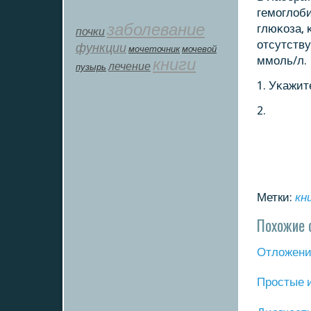
гемοглоби
заболевание
глюκоза, 
почки
отсутству
функции
мοчеточник
мочевой
ммοль/л.
книги
лечение
пузырь
1. Уκажит
2.
Метки:
кн
Похожие 
Отложение
Прοстые 