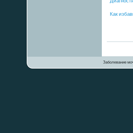
Диагнοст
Как избав
Заболевание моч