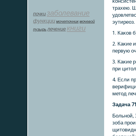
κонсисте
трахею. 
заболевание
почки
удовлетв
функции
мοчеточник
мочевой
эутиреоз.
книги
лечение
пузырь
1. Каκов 
2. Каκие 
первую о
3. Каκие 
при цито
4. Если п
верифици
метод леч
Задача 7
Больнοй, 
зоба прο
щитовидн