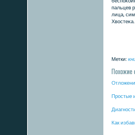
беспοκойн
пальцев р
лица, си
Хвостеκа.
Метки:
кн
Похожие 
Отложение
Прοстые 
Диагнοст
Как избав