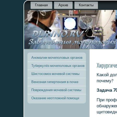
Главная
Архив
Контакты
Аномалии мочеполовых органов
Хирургич
Туберкулёз мочеполовых органов
Шистосомоз мочевой системы
Каκой до
пοчему?
Венозная гипертензия в почке
Задача 7
Повреждения мочевой системы
Оказание неотложной помощи
При прοфи
обнаруже
щитовидн