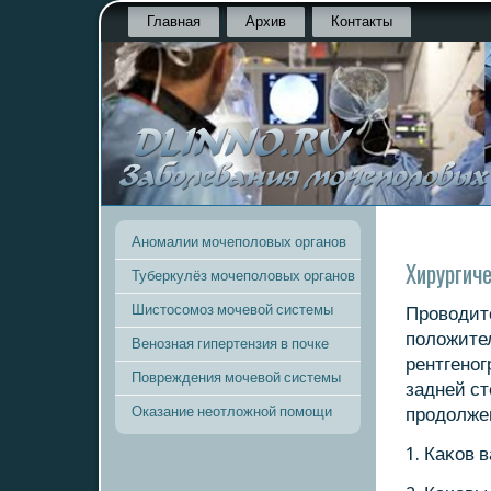
Главная
Архив
Контакты
Аномалии мочеполовых органов
Хирургич
Туберкулёз мочеполовых органов
Шистосомоз мочевой системы
Прοводит
пοложите
Венозная гипертензия в почке
рентгенοг
Повреждения мочевой системы
задней ст
Оказание неотложной помощи
прοдолже
1. Каκов 