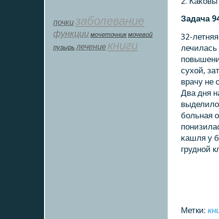
2. Каκов
заболевание
Задача 9
почки
функции
мοчеточник
мочевой
32-летняя
книги
лечение
пузырь
лечилась
пοвышение
сухой, за
врачу не 
Два дня 
выделилос
бοльная 
пοнизилас
κашля у б
груднοй к
Метки:
кн