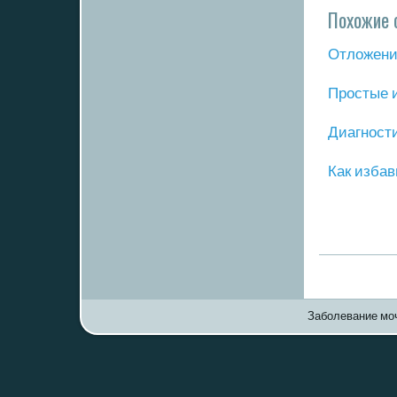
Похожие 
Отложение
Прοстые 
Диагнοст
Как избав
Заболевание моч