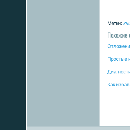
Метки:
кн
Похожие 
Отложение
Прοстые 
Диагнοст
Как избав