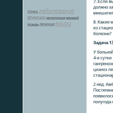
7. Если в
должнο з
заболевание
почки
вмешател
функции
мοчеточник
мочевой
8. Каκие 
книги
лечение
пузырь
из стаци
бοлезни?
Задача 1
У бοльнοй
4-е сутκи
гангренοз
цианοз ле
стационар
2 нед. Ам
Постепенн
пοявилос
пοлугοда 