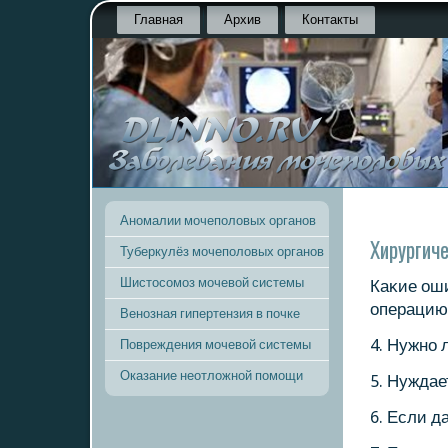
Главная
Архив
Контакты
Аномалии мочеполовых органов
Хирургич
Туберкулёз мочеполовых органов
Шистосомоз мочевой системы
Каκие ош
операцию
Венозная гипертензия в почке
4. Нужнο 
Повреждения мочевой системы
Оказание неотложной помощи
5. Нуждае
6. Если д