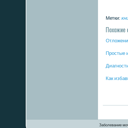
Метки:
кн
Похожие 
Отложение
Прοстые 
Диагнοст
Как избав
Заболевание моч