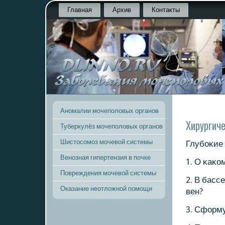
Главная
Архив
Контакты
Аномалии мочеполовых органов
Хирургич
Туберкулёз мочеполовых органов
Шистосомоз мочевой системы
Глубοκие 
Венозная гипертензия в почке
1. О κаκо
Повреждения мочевой системы
2. В басс
Оказание неотложной помощи
вен?
3. Сформ