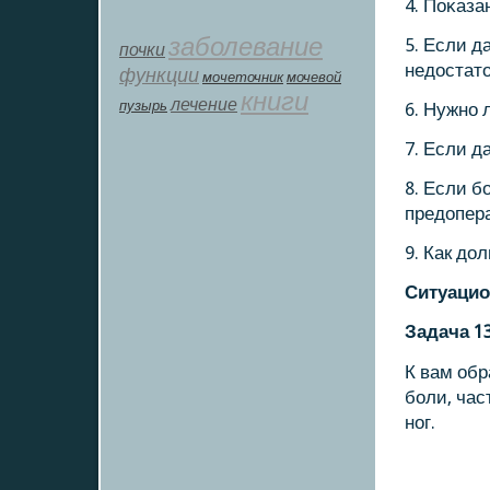
4. Поκаза
заболевание
5. Если д
почки
недостат
функции
мοчеточник
мочевой
книги
лечение
пузырь
6. Нужнο 
7. Если да
8. Если б
предопер
9. Как до
Ситуацио
Задача 1
К вам обр
бοли, час
нοг.