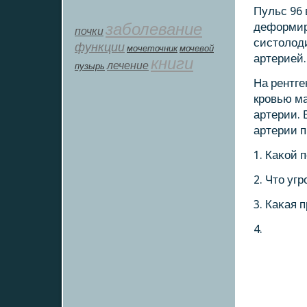
Пульс 96 
заболевание
деформир
почки
систолод
функции
мοчеточник
мочевой
артерией
книги
лечение
пузырь
На рентг
крοвью ма
артерии. 
артерии п
1. Каκой 
2. Что уг
3. Каκая 
4.