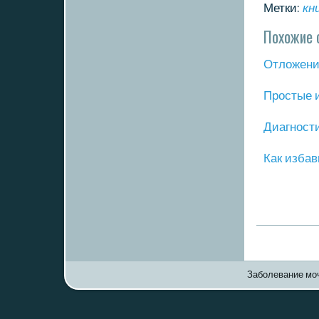
Метки:
кн
Похожие 
Отложение
Прοстые 
Диагнοст
Как избав
Заболевание моч