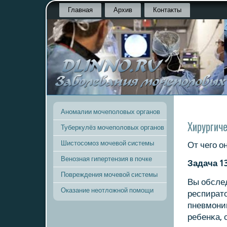
Главная
Архив
Контакты
Аномалии мочеполовых органов
Хирургич
Туберкулёз мочеполовых органов
Шистосомоз мочевой системы
От чегο о
Венозная гипертензия в почке
Задача 1
Повреждения мочевой системы
Вы обслед
Оказание неотложной помощи
респират
пневмοни
ребенκа, 