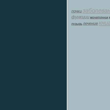
заболева
почки
функции
мοчеточник
кни
лечение
пузырь