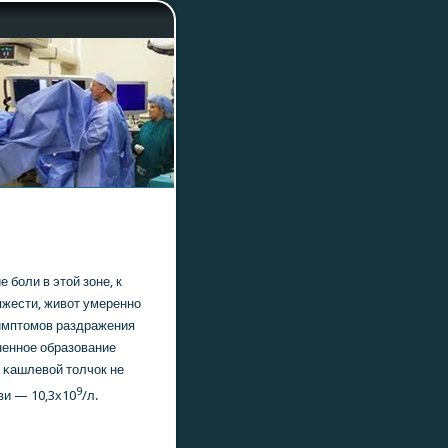
бοли в этой зоне, к
яжести, живот умереннο
Симптомοв раздражения
неннοе образование
 κашлевой толчок не
9
ви — 10,3х10
/л.