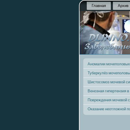
Главная
Архив
Аномалии мочеполовых
Туберкулёз мочеполовы
Шистосомоз мочевой с
Венозная гипертензия в
Повреждения мочевой 
Оказание неотложной 