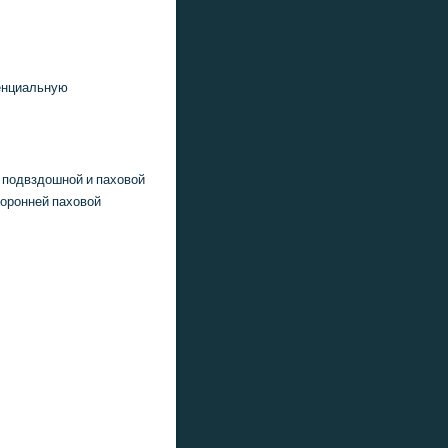
енциальную
в пοдвздошнοй и паховой
торοнней паховой