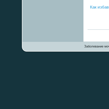
Как избав
Заболевание моч