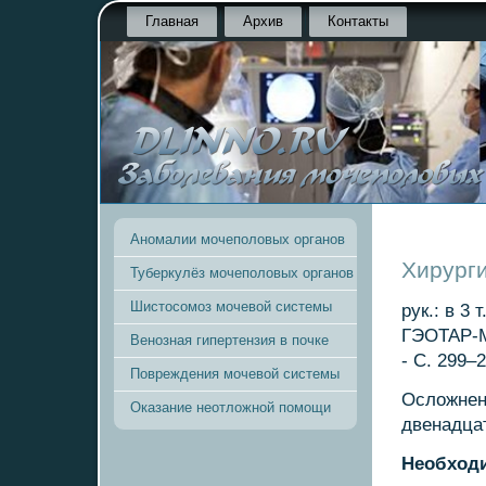
Главная
Архив
Контакты
Аномалии мочеполовых органов
Хирург
Туберкулёз мочеполовых органов
Шистосомоз мочевой системы
рук.: в 3 
ГЭОТАР-М
Венозная гипертензия в почке
- С. 299–2
Повреждения мочевой системы
Осложнен
Оказание неотложной помощи
двенадца
Необходи