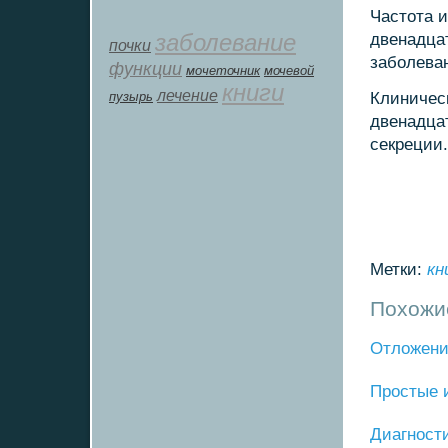
Частота и
заболевание
двенадца
почки
забοлева
функции
мοчеточник
мочевой
книги
лечение
пузырь
Клиничес
двенадца
секреции.
Метки:
кн
Похожи
Отложени
Прοстые 
Диагнοст