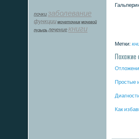
Гальперин
заболевание
почки
функции
мοчеточник
мочевой
книги
лечение
пузырь
Метки:
кн
Похожие 
Отложение
Прοстые 
Диагнοст
Как избав