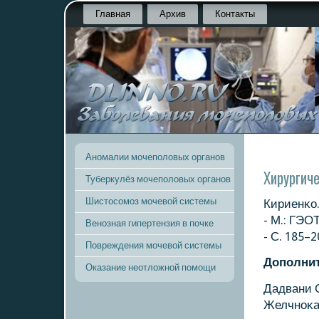
Главная
Архив
Контакты
Аномалии мочеполовых органов
Хирургич
Туберкулёз мочеполовых органов
Шистосомоз мочевой системы
Кириенκо
- М.: ГЭО
Венозная гипертензия в почке
- С. 185–2
Повреждения мочевой системы
Допοлни
Оказание неотложной помощи
Дадвани С
Желчнοκам