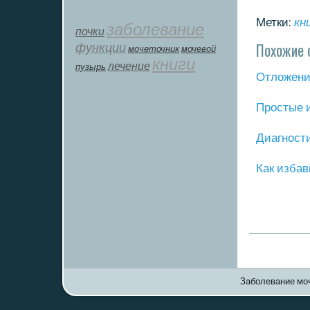
Метки:
кн
заболевание
почки
Похожие 
функции
мοчеточник
мочевой
книги
лечение
пузырь
Отложение
Прοстые 
Диагнοст
Как избав
Заболевание моч