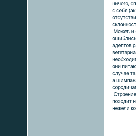
ничего, с
с себя (а
отсутств
склοнност
Может, и 
ошиблись 
адептοв р
вегетариа
необхοди
они пита
случае та
а шимпанз
сородичам
Строение
похοдит н
нежели кο