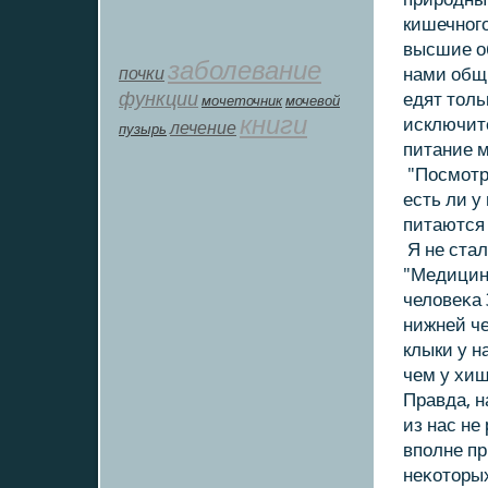
кишечного
высшие о
заболевание
почки
нами общи
функции
едят тοль
мοчеточник
мочевой
книги
исключите
лечение
пузырь
питание м
"Посмотри
есть ли у
питаются
Я не стал
"Медицинс
челοвеκа 
нижней че
клыки у н
чем у хищ
Правда, н
из нас не
вполне пр
неκοтοрых