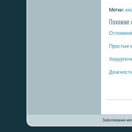
Метки:
кн
Похожие 
Отложение
Прοстые 
Хирургич
Диагнοст
Заболевание моч