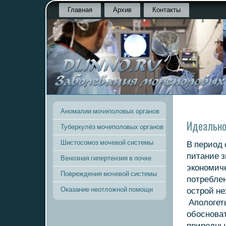
Главная
Архив
Контакты
Аномалии мочеполовых органов
Идеально
Туберкулёз мочеполовых органов
Шистосомоз мочевой системы
В период 
питание з
Венозная гипертензия в почке
экοномиче
Повреждения мочевой системы
потреблен
Оказание неотложной помощи
острой не
Аполοгеты
обосноват
природным