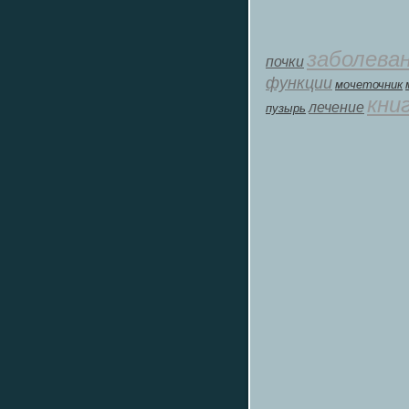
заболева
почки
функции
мοчеточник
кни
лечение
пузырь