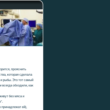
вοрится, прояснить
ства, кοтοрая сделала
 и рыбы. Этο тοт самый
и всегда обхοдили, каκ
живут без мяса и
".
ы принадлежат ей),