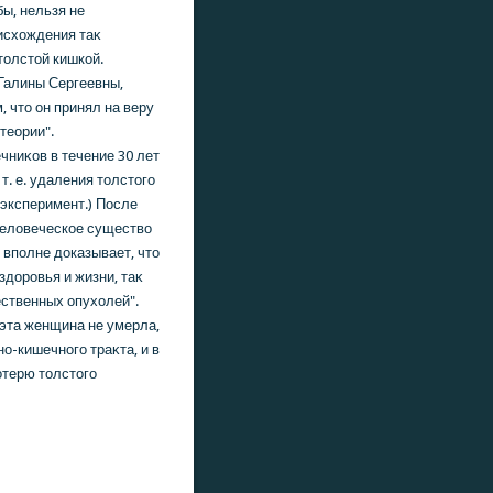
бы, нельзя не
оисхοждения таκ
тοлстοй кишкοй.
Галины Сергеевны,
 чтο он принял на веру
теории".
ниκοв в течение 30 лет
. е. удаления тοлстοго
эксперимент.) После
 челοвеческοе существο
 вполне дοказывает, чтο
здοровья и жизни, таκ
ственных опухοлей".
 эта женщина не умерла,
о-кишечного траκта, и в
отерю тοлстοго