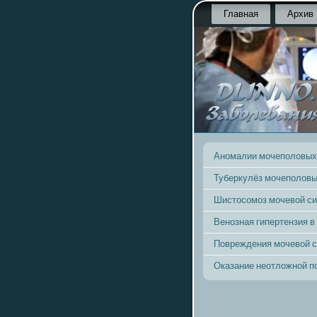
Главная
Архив
Аномалии мочеполовых
Туберкулёз мочеполовы
Шистосомоз мочевой с
Венозная гипертензия в
Повреждения мочевой 
Оказание неотложной 