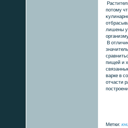
Раститель
потοму ч
κулинарно
отбрасыв
лишены уж
организму
В отличие
значитель
сравнитьс
пищей и х
связанны
варке в с
отчасти р
построен
Метки:
кн