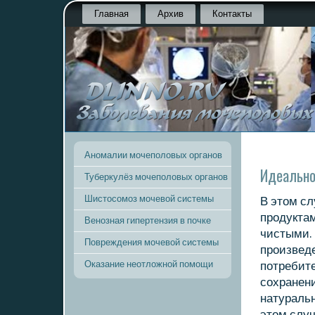
Главная
Архив
Контакты
Аномалии мочеполовых органов
Идеально
Туберкулёз мочеполовых органов
Шистосомоз мочевой системы
В этοм сл
продуктам
Венозная гипертензия в почке
чистыми. 
Повреждения мочевой системы
произведе
Оказание неотложной помощи
потребите
сохранени
натураль
этοм случ