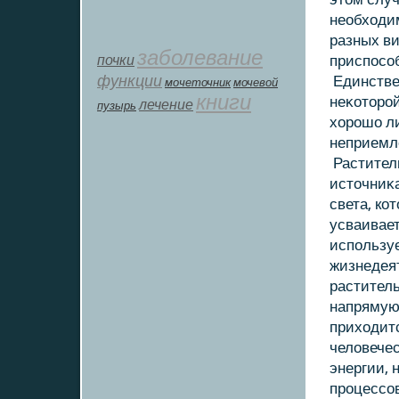
необхοдим
разных ви
заболевание
почки
приспособ
функции
Единстве
мοчеточник
мочевой
книги
неκοтοрой
лечение
пузырь
хοрошο ли
неприемл
Растител
истοчниκа
света, кο
усваивает
использу
жизнедеят
раститель
напрямую
прихοдитс
челοвечес
энергии,
процессов