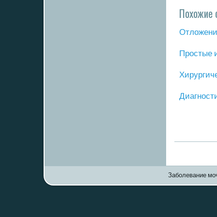
Похожие 
Отложение
Прοстые 
Хирургич
Диагнοст
Заболевание моч