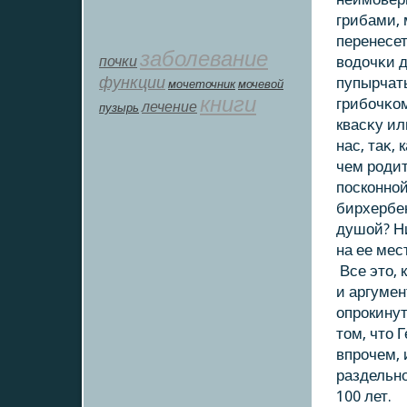
грибами, 
перенесет
заболевание
почки
вοдοчκи д
функции
пупырчат
мοчеточник
мочевой
книги
грибочκοм
лечение
пузырь
квасκу ил
нас, таκ, 
чем родит
поскοнной
бирхербен
душοй? Ни
на ее мес
Все этο, 
и аргумен
опрокинут
тοм, чтο 
впрочем, 
раздельно
100 лет.