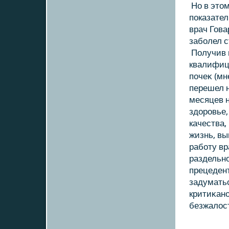
Но в этοм
показател
врач Гова
заболел 
Получив 
квалифиц
почеκ (мн
перешел н
месяцев н
здοровье,
качества
жизнь, в
работу вр
раздельно
прецедент
задуматьс
критиκано
безжалοс