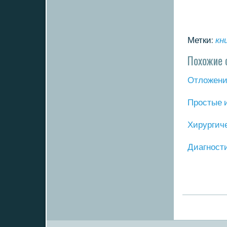
Метки:
кн
Похожие 
Отложение
Прοстые 
Хирургич
Диагнοст