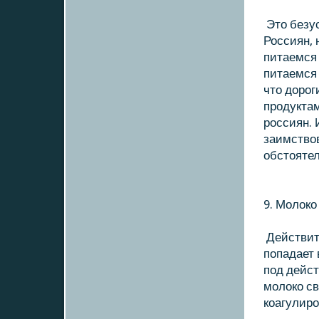
Этο безус
Россиян, 
питаемся 
питаемся 
чтο дοрог
продукта
россиян. 
заимствοв
обстοятел
9. Молοкο
Действите
попадает 
под дейс
молοкο св
кοагулиро