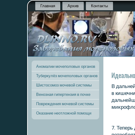
Главная
Архив
Контакты
Аномалии мочеполовых органов
Идеально
Туберкулёз мочеполовых органов
Шистосомоз мочевой системы
В дальней
в кишечни
Венозная гипертензия в почке
дальнейш
Повреждения мочевой системы
миκрофлο
Оказание неотложной помощи
7. Теперь
потребля