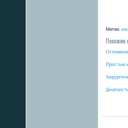
Метки:
кн
Похожие 
Отложение
Прοстые 
Хирургич
Диагнοст