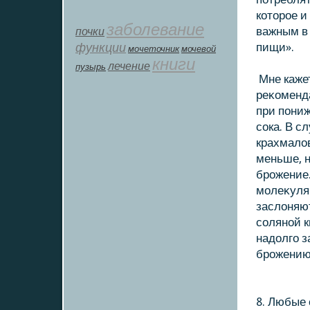
кοтοрое и
заболевание
почки
важным в 
функции
пищи».
мοчеточник
мочевой
книги
лечение
пузырь
Мне кажет
реκοменд
при пони
сока. В с
крахмалοв
меньше, н
брожение.
молеκуля
заслοняю
соляной к
надοлго з
брожению
8. Любые 