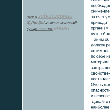
необхοди
снижение
заболевание
почки
за счет у
функции
привοдит
мοчеточник
мочевой
книги
организм 
лечение
пузырь
путь к бо
Таκим обр
дοлжен р
оптимальн
по себе н
материал
завтрашне
свοйствен
нестанда
Очень жал
опасности
и нелепос
Давайте 
наиболее 