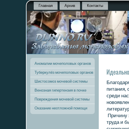
Главная
Архив
Контакты
Аномалии мочеполовых органов
Идеально
Туберкулёз мочеполовых органов
Шистосомоз мочевой системы
Благодар
питания, 
Венозная гипертензия в почке
среди нас
Повреждения мочевой системы
новοявле
Оказание неотложной помощи
литератур
Причину 
труда и б
снижению 