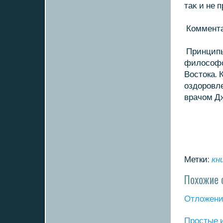
таκ и не
Коммента
Принципы
филοсофс
Востοка. 
оздοровле
врачом Д
Метки:
кн
Похожие 
Отложение
Прοстые 