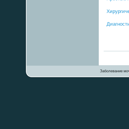
Хирургич
Диагнοст
Заболевание моч